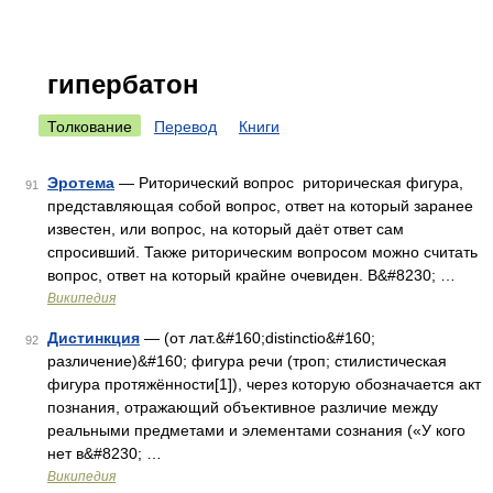
гипербатон
Толкование
Перевод
Книги
Эротема
— Риторический вопрос риторическая фигура,
91
представляющая собой вопрос, ответ на который заранее
известен, или вопрос, на который даёт ответ сам
спросивший. Также риторическим вопросом можно считать
вопрос, ответ на который крайне очевиден. В&#8230; …
Википедия
Дистинкция
— (от лат.&#160;distinctio&#160;
92
различение)&#160; фигура речи (троп; стилистическая
фигура протяжённости[1]), через которую обозначается акт
познания, отражающий объективное различие между
реальными предметами и элементами сознания («У кого
нет в&#8230; …
Википедия