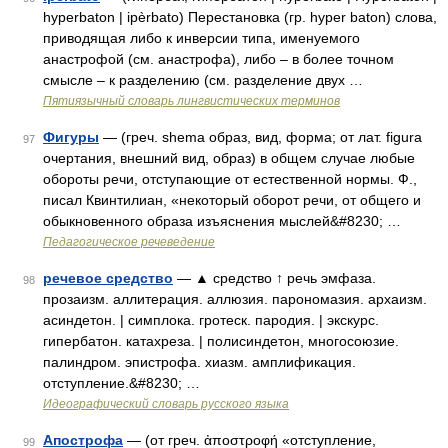
hyperbaton | ipèrbato) Перестановка (гр. hyper baton) слова,
приводящая либо к инверсии типа, именуемого
анастрофой (см. анастрофа), либо – в более точном
смысле – к разделению (см. разделение двух …
Пятиязычный словарь лингвистических терминов
Фигуры
— (греч. shema образ, вид, форма; от лат. figura
97
очертания, внешний вид, образ) в общем случае любые
обороты речи, отступающие от естественной нормы. Ф.,
писал Квинтилиан, «некоторый оборот речи, от общего и
обыкновенного образа изъяснения мыслей&#8230; …
Педагогическое речеведение
речевое средство
— ▲ средство ↑ речь эмфаза.
98
прозаизм. аллитерация. аллюзия. парономазия. архаизм.
асиндетон. | симплока. гротеск. пародия. | экскурс.
гипербатон. катахреза. | полисиндетон, многосоюзие.
палиндром. эпистрофа. хиазм. амплификация.
отступление.&#8230; …
Идеографический словарь русского языка
Апострофа
— (от греч. ἀποστροφή «отступление,
99